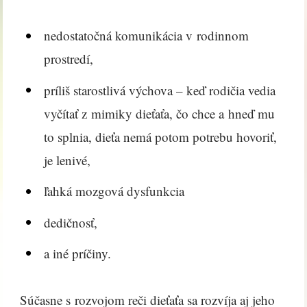
nedostatočná komunikácia v rodinnom
prostredí,
príliš starostlivá výchova – keď rodičia vedia
vyčítať z mimiky dieťaťa, čo chce a hneď mu
to splnia, dieťa nemá potom potrebu hovoriť,
je lenivé,
ľahká mozgová dysfunkcia
dedičnosť,
a iné príčiny.
Súčasne s rozvojom reči dieťaťa sa rozvíja aj jeho