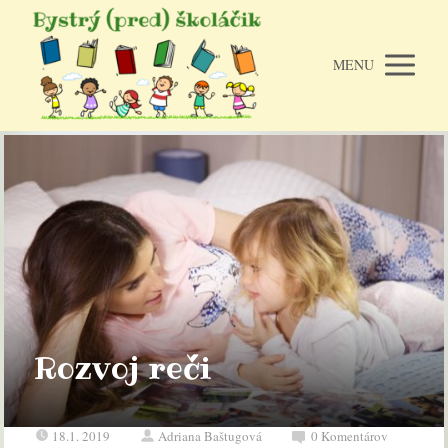
MENU
Rozvoj reči
18.1. 2019
Adriana Baštugová
0 Komentárov