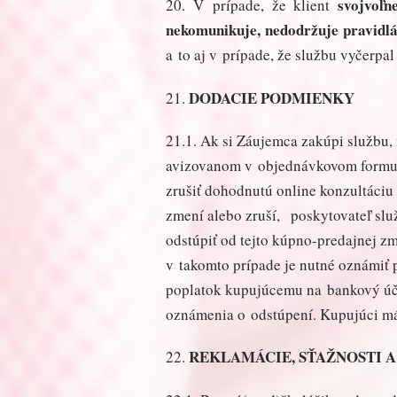
svojvoľn
20. V prípade, že klient
nekomunikuje, nedodržuje pravidl
a to aj v prípade, že službu vyčerpal
DODACIE PODMIENKY
21.
21.1. Ak si Záujemca zakúpi službu,
avizovanom v objednávkovom formulá
zrušiť dohodnutú online konzultáciu 
zmení alebo zruší, poskytovateľ sl
odstúpiť od tejto kúpno-predajnej 
v takomto prípade je nutné oznámiť 
poplatok kupujúcemu na bankový úč
oznámenia o odstúpení. Kupujúci má 
REKLAMÁCIE, SŤAŽNOSTI 
22.