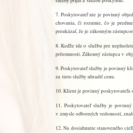
služby prijať a službu poskytnúť.
7. Poskytovateľ nie je povinný obj
chovania, či rozumie, čo je predme
preukázať, že je zákonným zástupcom
8. Keďže ide o službu pre neplnole
prítomnosti. Zákonný zástupca v obj
9. Poskytovateľ služby je povinný kl
za tieto služby uhradiť cenu.
10. Klient je povinný poskytovateľa 
11. Poskytovateľ služby je povinný
v zmysle odborných vedomostí, znalo
12. Na dosiahnutie stanoveného cie