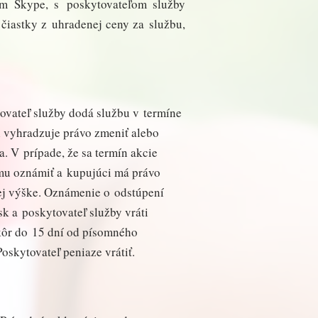
om Skype, s poskytovateľom služby
 čiastky z uhradenej ceny za službu,
tovateľ služby dodá službu v termíne
 vyhradzuje právo zmeniť alebo
. V prípade, že sa termín akcie
emu oznámiť a kupujúci má právo
ej výške. Oznámenie o odstúpení
k a poskytovateľ služby vráti
kôr do 15 dní od písomného
skytovateľ peniaze vrátiť.