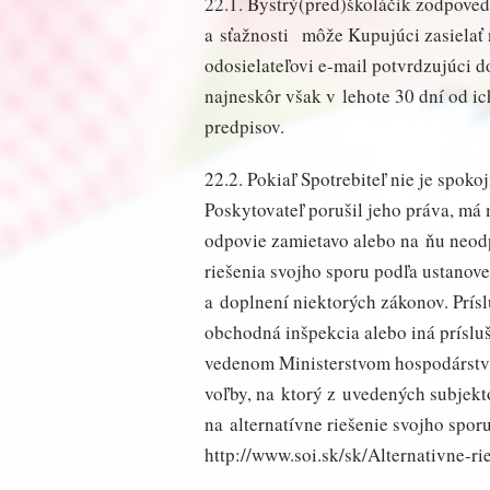
22.1. Bystrý(pred)školáčik zodpoved
a sťažnosti môže Kupujúci zasielať n
odosielateľovi e-mail potvrdzujúci 
najneskôr však v lehote 30 dní od i
predpisov.
22.2. Pokiaľ Spotrebiteľ nie je spok
Poskytovateľ porušil jeho práva, má
odpovie zamietavo alebo na ňu neodp
riešenia svojho sporu podľa ustanove
a doplnení niektorých zákonov. Prís
obchodná inšpekcia alebo iná príslu
vedenom Ministerstvom hospodárstva 
voľby, na ktorý z uvedených subjekto
na alternatívne riešenie svojho spor
http://www.soi.sk/sk/Alternativne-ri