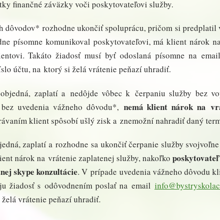
etky finančné záväzky voči poskytovateľovi služby.
h dôvodov* rozhodne ukončiť spoluprácu, pričom si predplatil 
dne písomne komunikoval poskytovateľovi, má klient nárok na
lientovi. Takáto žiadosť musí byť odoslaná písomne na ema
slo účtu, na ktorý si želá vrátenie peňazí uhradiť.
u objedná, zaplatí a nedôjde vôbec k čerpaniu služby bez 
nemá klient nárok na vrá
o bez uvedenia vážneho dôvodu*,
ávaním klient spôsobí ušlý zisk a znemožní nahradiť daný ter
bjedná, zaplatí a rozhodne sa ukončiť čerpanie služby svojvoľ
poskytovateľ
ent nárok na vrátenie zaplatenej služby, nakoľko
tnej skype konzultácie
. V prípade uvedenia vážneho dôvodu kl
oju žiadosť s odôvodnením poslať na email
info@bystryskolac
 želá vrátenie peňazí uhradiť.