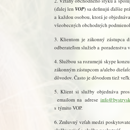
2. Vzťahy obchodného styku a spol
(ďalej len
VOP
) sa definujú ďalšie 
a každou osobou, ktorá je objednáv
všeobecných obchodných podmienok
3. Klientom je zákonný zástupca d
odberateľom služieb a poradenstva 
4. Službou sa rozumejú skype konzult
zákonným zástupcom a/alebo dieťaťo
dôvodov. Často je dôvodom tiež veľk
5. Klient si služby objednáva pr
emailom na adrese
info@bystrysk
s týmito VOP.
6. Zmluvný vzťah medzi poskytovate