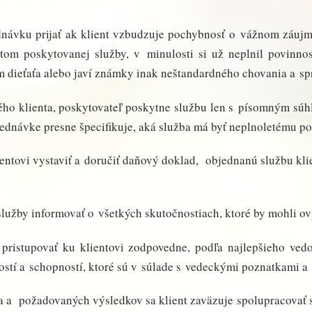
ednávku prijať ak klient vzbudzuje pochybnosť o vážnom záujme
tom poskytovanej služby, v minulosti si už neplnil povinnos
 dieťaťa alebo javí známky inak neštandardného chovania a sp
tého klienta, poskytovateľ poskytne službu len s písomným sú
ednávke presne špecifikuje, aká služba má byť neplnoletému po
ientovi vystaviť a doručiť daňový doklad, objednanú službu kli
služby informovať o všetkých skutočnostiach, ktoré by mohli o
 pristupovať ku klientovi zodpovedne, podľa najlepšieho ve
stí a schopností, ktoré sú v súlade s vedeckými poznatkami a
ľa a požadovaných výsledkov sa klient zaväzuje spolupracovať