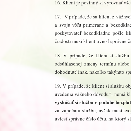
16. Klient je povinný si vyrovnať vš
17. V prípade, že sa klient z vážnyc
a svoju vôľu primerane a bezodkla
poskytovateľ bezodkladne pošle k
žiadosti musí klient uviesť správne čí
18. V prípade, že klient si služb
odsúhlasenej zmeny termínu aleb
dohodnuté inak, nakoľko takýmto spr
19. V prípade, že klient si službu o
uvedenia vážneho dôvodu*, nemá kli
vyskúšať si službu v podobe bezpla
za započatú službu, avšak musí sv
uviesť správne číslo účtu, na ktorý si