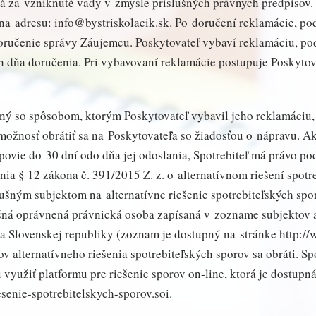
á za vzniknuté vady v zmysle príslušných právnych predpisov.
a adresu: info@bystriskolacik.sk. Po doručení reklamácie, pod
doručenie správy Záujemcu. Poskytovateľ vybaví reklamáciu, pod
ch dňa doručenia. Pri vybavovaní reklamácie postupuje Poskyto
ojný so spôsobom, ktorým Poskytovateľ vybavil jeho reklamáciu,
 možnosť obrátiť sa na Poskytovateľa so žiadosťou o nápravu. A
ovie do 30 dní odo dňa jej odoslania, Spotrebiteľ má právo pod
nia § 12 zákona č. 391/2015 Z. z. o alternatívnom riešení spot
lušným subjektom na alternatívne riešenie spotrebiteľských sp
šná oprávnená právnická osoba zapísaná v zozname subjektov a
Slovenskej republiky (zoznam je dostupný na stránke http://w
v alternatívneho riešenia spotrebiteľských sporov sa obráti. S
u využiť platformu pre riešenie sporov on-line, ktorá je dostupn
esenie-spotrebitelskych-sporov.soi.