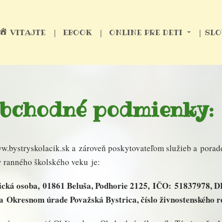
VITAJTE
EBOOK
ONLINE PRE DETI
SLO
obchodné podmienky:
w.bystryskolacik.sk a zároveň poskytovateľom služieb a porad
v ranného školského veku je:
zická osoba, 01861 Beluša, Podhorie 2125, IČO: 51837978, D
a Okresnom úrade Považská Bystrica, číslo živnostenského r