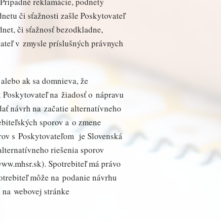
 Prípadné reklamácie, podnety
netu či sťažnosti zašle Poskytovateľ
net, či sťažnosť bezodkladne,
vateľ v zmysle príslušných právnych
 alebo ak sa domnieva, že
k Poskytovateľ na žiadosť o nápravu
ať návrh na začatie alternatívneho
rebiteľských sporov a o zmene
orov s Poskytovateľom je Slovenská
lternatívneho riešenia sporov
ww.mhsr.sk). Spotrebiteľ má právo
potrebiteľ môže na podanie návrhu
á na webovej stránke