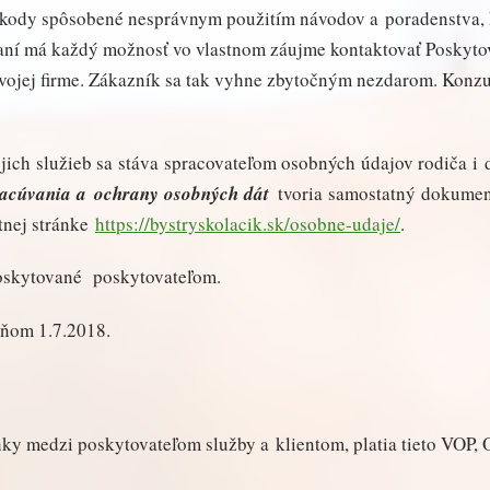
škody spôsobené nesprávnym použitím návodov a poradenstva, kt
aní má každý možnosť vo vlastnom záujme kontaktovať Poskytov
o svojej firme. Zákazník sa tak vyhne zbytočným nezdarom. Konz
ojich služieb sa stáva spracovateľom osobných údajov rodiča i 
acúvania a ochrany osobných dát
tvoria samostatný dokument,
tnej stránke
https://bystryskolacik.sk/osobne-udaje/
.
poskytované poskytovateľom.
dňom 1.7.2018.
nky medzi poskytovateľom služby a klientom, platia tieto VOP