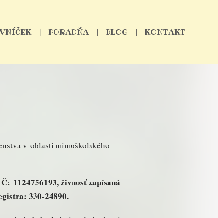
VNÍČEK
PORADŇA
BLOG
KONTAKT
enstva v oblasti mimoškolského
IČ: 1124756193, živnosť zapísaná
egistra: 330-24890.