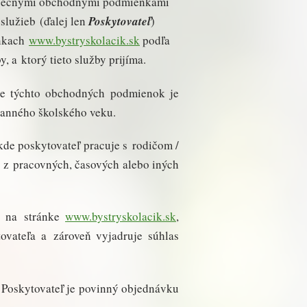
eobecnými obchodnými podmienkami
služieb (ďalej len
Poskytovateľ
)
ánkach
www.bystryskolacik.sk
podľa
y, a ktorý tieto služby prijíma.
sle týchto obchodných podmienok je
ranného školského veku.
 kde poskytovateľ pracuje s rodičom /
 z pracovných, časových alebo iných
o na stránke
www.bystryskolacik.sk
,
ovateľa a zároveň vyjadruje súhlas
 Poskytovateľ je povinný objednávku