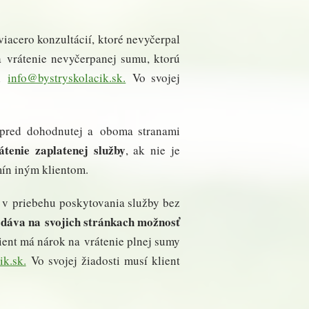
viacero konzultácií, ktoré nevyčerpal
 vrátenie nevyčerpanej sumu, ktorú
il
info@bystryskolacik.sk.
Vo svojej
vopred dohodnutej a oboma stranami
tenie zaplatenej služby
, ak nie je
mín iným klientom.
ne v priebehu poskytovania služby bez
 dáva na svojich stránkach možnosť
ient má nárok na vrátenie plnej sumy
ik.sk.
Vo svojej žiadosti musí klient