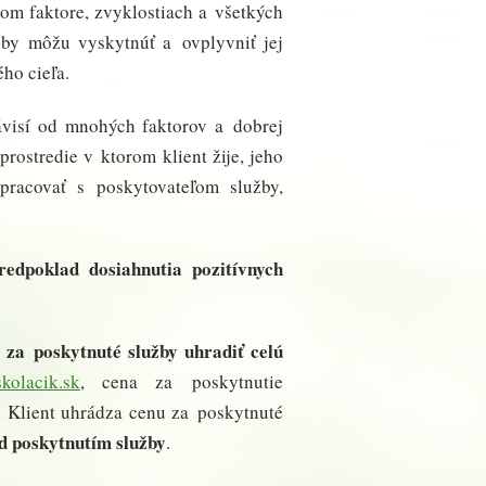
om faktore, zvyklostiach a všetkých
užby môžu vyskytnúť a ovplyvniť jej
ho cieľa.
závisí od mnohých faktorov a dobrej
rostredie v ktorom klient žije, jeho
pracovať s poskytovateľom služby,
edpoklad dosiahnutia pozitívnych
ý za poskytnuté služby uhradiť celú
kolacik.sk
, cena za poskytnutie
. Klient uhrádza cenu za poskytnuté
ed poskytnutím služby
.