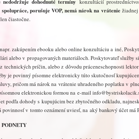
e nedodržuje dohodnuté termíny
konzultácií prostredníctv
á spolupráce, porušuje VOP, nemá nárok na vrátenie
žiadnej
 len čiastočne.
 napr. zakúpením ebooku alebo online konzultáciu a iné, Posky
ri alebo v propagovaných materiáloch. Poskytovateľ služby si
z technických príčin, alebo z dôvodu práceneschopnosti lektora
užby je povinný písomne elektronicky túto skutočnosť kupujúc
zmluvy, pričom má nárok na vrátenie uhradeného poplatku v pln
písomnou elektronickou formou na e-mail info@bystriskolacik.s
et podľa dohody s kupujúcim bez zbytočného odkladu, najnes
povinnosť v tomto oznámení uviesť, na aký bankový účet má Po
A PODNETY