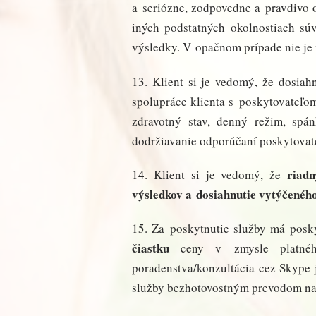
a seriózne, zodpovedne a pravdivo 
iných podstatných okolnostiach súv
výsledky. V opačnom prípade nie je 
13. Klient si je vedomý, že dosiah
spolupráce klienta s poskytovateľom
zdravotný stav, denný režim, spá
dodržiavanie odporúčaní poskytovat
riad
14. Klient si je vedomý, že
výsledkov a dosiahnutie vytýčeného
15. Za poskytnutie služby má posk
čiastku
ceny v zmysle platnéh
poradenstva/konzultácia cez Skype 
služby bezhotovostným prevodom na