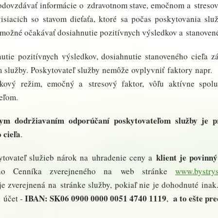
odovzdávať informácie o zdravotnom stave, emočnom a stresov
isiacich so stavom dieťaťa, ktoré sa počas poskytovania sl
možné očakávať dosiahnutie pozitívnych výsledkov a stanovené
nutie pozitívnych výsledkov, dosiahnutie stanoveného cieľa 
 služby. Poskytovateľ služby nemôže ovplyvniť faktory napr. p
nkový režim, emočný a stresový faktor, vôľu aktívne spolu
eľom.
nym dodržiavaním odporúčaní poskytovateľom služby je pr
 cieľa
.
klient je povinn
ytovateľ služieb nárok na uhradenie ceny a
o Cenníka zverejneného na web stránke
www.bystrys
je zverejnená na stránke služby, pokiaľ nie je dohodnuté inak
IBAN: SK06 0900 0000 0051 4740 1119
a to ešte pr
 účet -
,